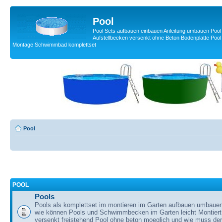
Pool
Pool Sets aufbauen einbauen Anleitung umbauen Poo
Aufstellbecken versenkt ohne Beton Bodenplatte Po
Montage Schwimmbad komplettset
Pool
POOL
Pools
Pools als komplettset im montieren im Garten aufbauen umbaue
wie können Pools und Schwimmbecken im Garten leicht Montiert
versenkt freistehend Pool ohne beton moeglich und wie muss der