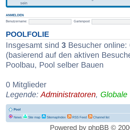
sein
ANMELDEN
Benutzername:
Gartenpool:
POOLFOLIE
Insgesamt sind
3
Besucher online: 0
(basierend auf den aktiven Besuche
Poolbau, Pool selber Bauen
0 Mitglieder
Legende:
Administratoren
,
Globale
Pool
News
Site map
SitemapIndex
RSS Feed
Channel list
Powered by phpBB © 2000